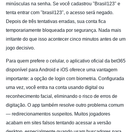
minúsculas na senha. Se você cadastrou "Brasil123" e
tenta entrar com "brasil123", o acesso será negado.
Depois de três tentativas erradas, sua conta fica
temporariamente bloqueada por segurança. Nada mais
irritante do que isso acontecer cinco minutos antes de um
jogo decisivo.
Para quem prefere o celular, o aplicativo oficial da bet365
disponível para Android e iOS oferece uma vantagem
importante: a opção de login com biometria. Configurada
uma vez, você entra na conta usando digital ou
reconhecimento facial, eliminando o risco de erros de
digitação. O app também resolve outro problema comum
— redirecionamentos suspeitos. Muitos jogadores
acabam em sites falsos tentando acessar a versão
desktop, especialmente quando usam buscadores para