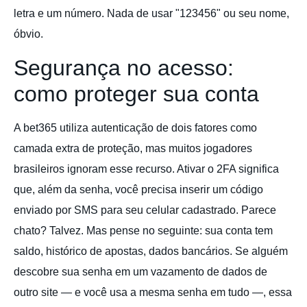
letra e um número. Nada de usar "123456" ou seu nome,
óbvio.
Segurança no acesso:
como proteger sua conta
A bet365 utiliza autenticação de dois fatores como
camada extra de proteção, mas muitos jogadores
brasileiros ignoram esse recurso. Ativar o 2FA significa
que, além da senha, você precisa inserir um código
enviado por SMS para seu celular cadastrado. Parece
chato? Talvez. Mas pense no seguinte: sua conta tem
saldo, histórico de apostas, dados bancários. Se alguém
descobre sua senha em um vazamento de dados de
outro site — e você usa a mesma senha em tudo —, essa