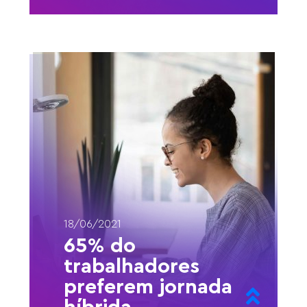
Em 2018, a advogada Lícia Souza
deixou o mundo corporativo para
trás e deu início ao projeto
venture builder
Leia mais
18/06/2021
65% do
trabalhadores
preferem jornada