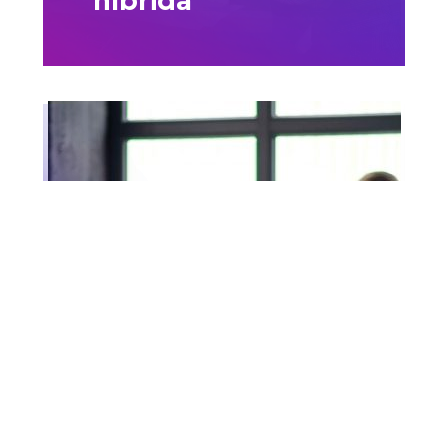
híbrida
Embora a imposição da pandemia
do home office tenha surgido em
um momento de crise, as
conveniências dessa modalidade
Leia mais
18/06/2021
Onde você quer
trabalhar?
Pandemia faz
empresas
adotarem o