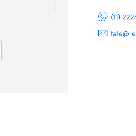
(11) 22
fale@re