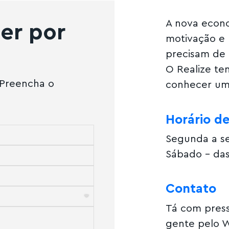
A nova econo
er por
motivação e
precisam de 
O Realize te
Preencha o
conhecer um 
Horário d
Segunda a se
Sábado – das
Contato
Tá com press
gente pelo W