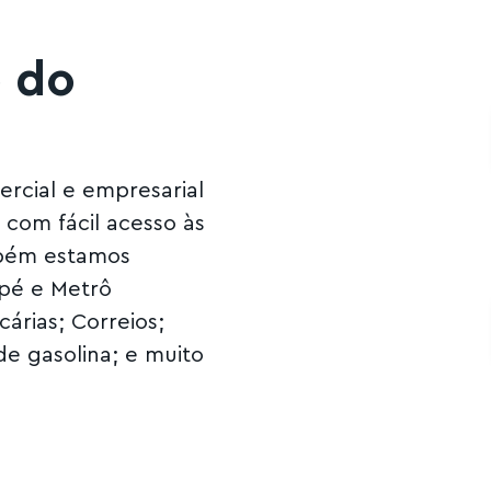
 do
ercial e empresarial
com fácil acesso às
ambém estamos
apé e Metrô
árias; Correios;
de gasolina; e muito