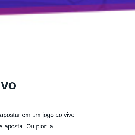
ivo
 apostar em um jogo ao vivo
a aposta. Ou pior: a