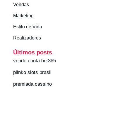
Vendas
Marketing
Estilo de Vida
Realizadores
Últimos posts
vendo conta bet365
plinko slots brasil
premiada cassino