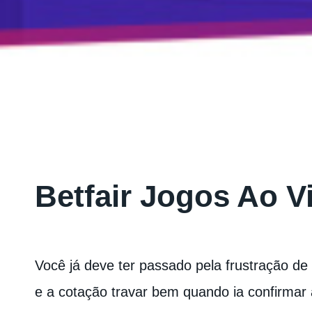
Betfair Jogos Ao V
Você já deve ter passado pela frustração de
e a cotação travar bem quando ia confirmar 