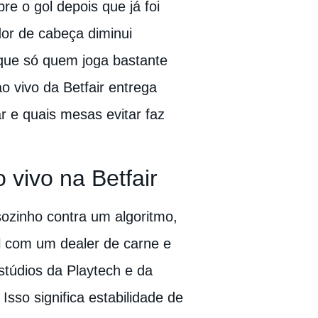
e o gol depois que já foi
dor de cabeça diminui
que só quem joga bastante
o vivo da Betfair entrega
r e quais mesas evitar faz
 vivo na Betfair
sozinho contra um algoritmo,
l com um dealer de carne e
stúdios da Playtech e da
sso significa estabilidade de