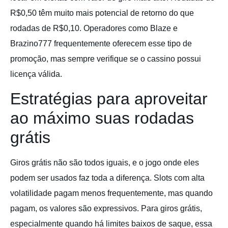
R$0,50 têm muito mais potencial de retorno do que
rodadas de R$0,10. Operadores como Blaze e
Brazino777 frequentemente oferecem esse tipo de
promoção, mas sempre verifique se o cassino possui
licença válida.
Estratégias para aproveitar
ao máximo suas rodadas
grátis
Giros grátis não são todos iguais, e o jogo onde eles
podem ser usados faz toda a diferença. Slots com alta
volatilidade pagam menos frequentemente, mas quando
pagam, os valores são expressivos. Para giros grátis,
especialmente quando há limites baixos de saque, essa