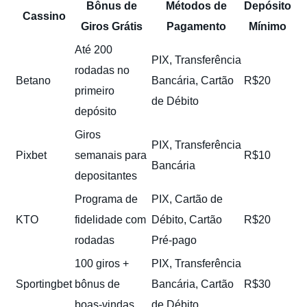
Bônus de
Métodos de
Depósito
Cassino
Giros Grátis
Pagamento
Mínimo
Até 200
PIX, Transferência
rodadas no
Betano
Bancária, Cartão
R$20
primeiro
de Débito
depósito
Giros
PIX, Transferência
Pixbet
semanais para
R$10
Bancária
depositantes
Programa de
PIX, Cartão de
KTO
fidelidade com
Débito, Cartão
R$20
rodadas
Pré-pago
100 giros +
PIX, Transferência
Sportingbet
bônus de
Bancária, Cartão
R$30
boas-vindas
de Débito