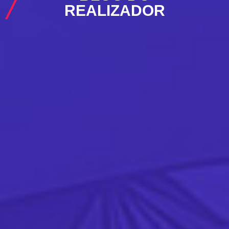
REALIZADOR