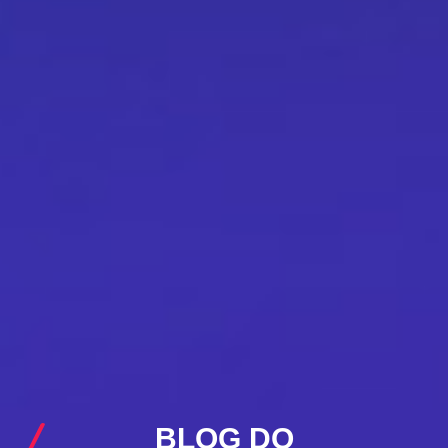
BLOG DO