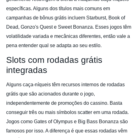
específicas. Alguns dos títulos mais comuns em
campanhas de bônus grátis incluem Starburst, Book of
Dead, Gonzo's Quest e Sweet Bonanza. Esses jogos têm
volatilidade variada e mecânicas diferentes, então vale a
pena entender qual se adapta ao seu estilo.
Slots com rodadas grátis
integradas
Alguns caça-níqueis têm recursos internos de rodadas
grátis que são acionados durante o jogo,
independentemente de promoções do cassino. Basta
conseguir três ou mais símbolos scatter em uma rodada.
Jogos como Gates of Olympus e Big Bass Bonanza são
famosos por isso. A diferença é que essas rodadas vêm