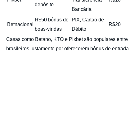
depósito
Bancária
R$50 bônus de
PIX, Cartão de
Betnacional
R$20
boas-vindas
Débito
Casas como Betano, KTO e Pixbet são populares entre
brasileiros justamente por oferecerem bônus de entrada
atrativos e aceitarem PIX como método principal. A
confirmação é quase instantânea, o que faz diferença
quando você quer começar a jogar logo.
Rolover e requisitos de
aposta: o que observar
O maior erro de quem pega um bônus grátis é não ler o
que vem junto. Rollover é a quantidade de vezes que
você precisa apostar o valor do bônus antes de poder