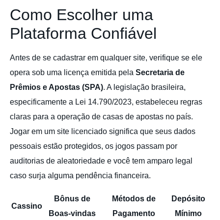
Como Escolher uma
Plataforma Confiável
Antes de se cadastrar em qualquer site, verifique se ele
opera sob uma licença emitida pela
Secretaria de
Prêmios e Apostas (SPA)
. A legislação brasileira,
especificamente a Lei 14.790/2023, estabeleceu regras
claras para a operação de casas de apostas no país.
Jogar em um site licenciado significa que seus dados
pessoais estão protegidos, os jogos passam por
auditorias de aleatoriedade e você tem amparo legal
caso surja alguma pendência financeira.
Bônus de
Métodos de
Depósito
Cassino
Boas-vindas
Pagamento
Mínimo