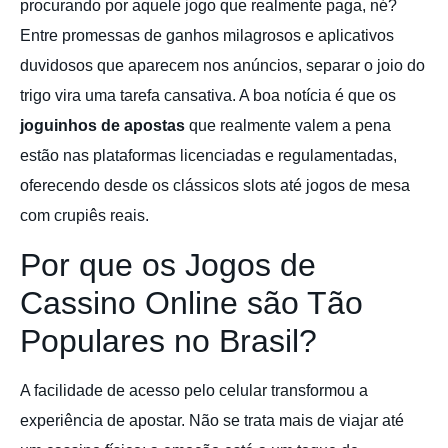
procurando por aquele jogo que realmente paga, né?
Entre promessas de ganhos milagrosos e aplicativos
duvidosos que aparecem nos anúncios, separar o joio do
trigo vira uma tarefa cansativa. A boa notícia é que os
joguinhos de apostas
que realmente valem a pena
estão nas plataformas licenciadas e regulamentadas,
oferecendo desde os clássicos slots até jogos de mesa
com crupiês reais.
Por que os Jogos de
Cassino Online são Tão
Populares no Brasil?
A facilidade de acesso pelo celular transformou a
experiência de apostar. Não se trata mais de viajar até