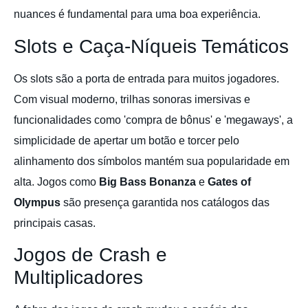
nuances é fundamental para uma boa experiência.
Slots e Caça-Níqueis Temáticos
Os slots são a porta de entrada para muitos jogadores.
Com visual moderno, trilhas sonoras imersivas e
funcionalidades como 'compra de bônus' e 'megaways', a
simplicidade de apertar um botão e torcer pelo
alinhamento dos símbolos mantém sua popularidade em
alta. Jogos como
Big Bass Bonanza
e
Gates of
Olympus
são presença garantida nos catálogos das
principais casas.
Jogos de Crash e
Multiplicadores