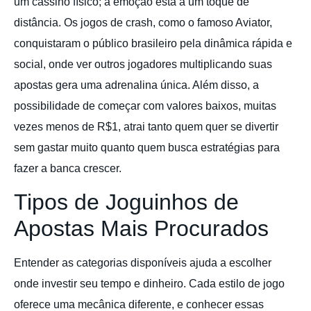
um cassino físico; a emoção está a um toque de
distância. Os jogos de crash, como o famoso Aviator,
conquistaram o público brasileiro pela dinâmica rápida e
social, onde ver outros jogadores multiplicando suas
apostas gera uma adrenalina única. Além disso, a
possibilidade de começar com valores baixos, muitas
vezes menos de R$1, atrai tanto quem quer se divertir
sem gastar muito quanto quem busca estratégias para
fazer a banca crescer.
Tipos de Joguinhos de
Apostas Mais Procurados
Entender as categorias disponíveis ajuda a escolher
onde investir seu tempo e dinheiro. Cada estilo de jogo
oferece uma mecânica diferente, e conhecer essas