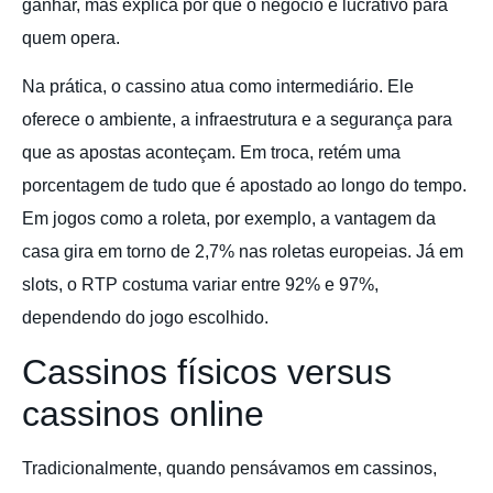
ganhar, mas explica por que o negócio é lucrativo para
quem opera.
Na prática, o cassino atua como intermediário. Ele
oferece o ambiente, a infraestrutura e a segurança para
que as apostas aconteçam. Em troca, retém uma
porcentagem de tudo que é apostado ao longo do tempo.
Em jogos como a roleta, por exemplo, a vantagem da
casa gira em torno de 2,7% nas roletas europeias. Já em
slots, o RTP costuma variar entre 92% e 97%,
dependendo do jogo escolhido.
Cassinos físicos versus
cassinos online
Tradicionalmente, quando pensávamos em cassinos,