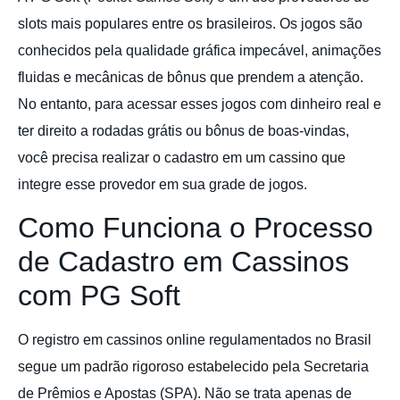
slots mais populares entre os brasileiros. Os jogos são
conhecidos pela qualidade gráfica impecável, animações
fluidas e mecânicas de bônus que prendem a atenção.
No entanto, para acessar esses jogos com dinheiro real e
ter direito a rodadas grátis ou bônus de boas-vindas,
você precisa realizar o cadastro em um cassino que
integre esse provedor em sua grade de jogos.
Como Funciona o Processo
de Cadastro em Cassinos
com PG Soft
O registro em cassinos online regulamentados no Brasil
segue um padrão rigoroso estabelecido pela Secretaria
de Prêmios e Apostas (SPA). Não se trata apenas de