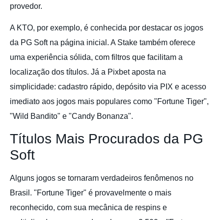
provedor.
A KTO, por exemplo, é conhecida por destacar os jogos
da PG Soft na página inicial. A Stake também oferece
uma experiência sólida, com filtros que facilitam a
localização dos títulos. Já a Pixbet aposta na
simplicidade: cadastro rápido, depósito via PIX e acesso
imediato aos jogos mais populares como "Fortune Tiger",
"Wild Bandito" e "Candy Bonanza".
Títulos Mais Procurados da PG
Soft
Alguns jogos se tornaram verdadeiros fenômenos no
Brasil. "Fortune Tiger" é provavelmente o mais
reconhecido, com sua mecânica de respins e