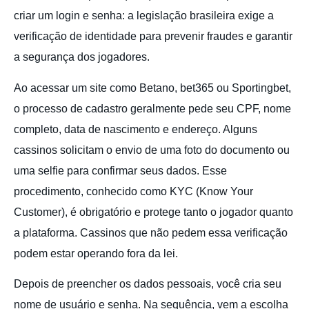
criar um login e senha: a legislação brasileira exige a
verificação de identidade para prevenir fraudes e garantir
a segurança dos jogadores.
Ao acessar um site como Betano, bet365 ou Sportingbet,
o processo de cadastro geralmente pede seu CPF, nome
completo, data de nascimento e endereço. Alguns
cassinos solicitam o envio de uma foto do documento ou
uma selfie para confirmar seus dados. Esse
procedimento, conhecido como KYC (Know Your
Customer), é obrigatório e protege tanto o jogador quanto
a plataforma. Cassinos que não pedem essa verificação
podem estar operando fora da lei.
Depois de preencher os dados pessoais, você cria seu
nome de usuário e senha. Na sequência, vem a escolha