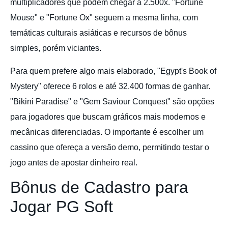
multiplicadores que podem chegar a 2.500x. "Fortune
Mouse" e "Fortune Ox" seguem a mesma linha, com
temáticas culturais asiáticas e recursos de bônus
simples, porém viciantes.
Para quem prefere algo mais elaborado, "Egypt's Book of
Mystery" oferece 6 rolos e até 32.400 formas de ganhar.
"Bikini Paradise" e "Gem Saviour Conquest" são opções
para jogadores que buscam gráficos mais modernos e
mecânicas diferenciadas. O importante é escolher um
cassino que ofereça a versão demo, permitindo testar o
jogo antes de apostar dinheiro real.
Bônus de Cadastro para
Jogar PG Soft