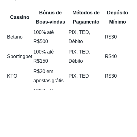
Bônus de
Métodos de
Depósito
Cassino
Boas-vindas
Pagamento
Mínimo
100% até
PIX, TED,
Betano
R$30
R$500
Débito
100% até
PIX, TED,
Sportingbet
R$40
R$150
Débito
R$20 em
KTO
PIX, TED
R$30
apostas grátis
100% até
Pixbet
PIX, TED
R$20
R$500
Segurança e
Licenciamento: O Que