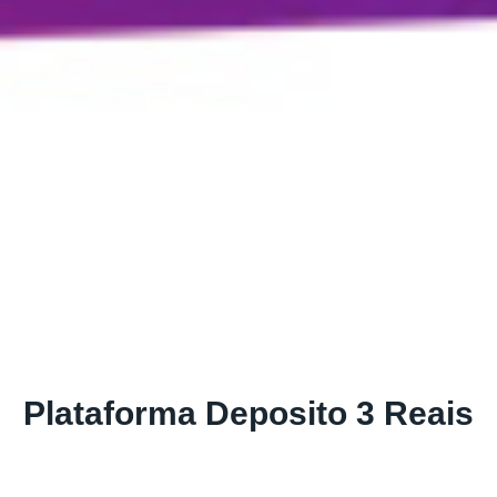
Plataforma Deposito 3 Reais