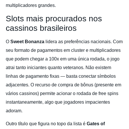
multiplicadores grandes.
Slots mais procurados nos
cassinos brasileiros
O
Sweet Bonanza
lidera as preferências nacionais. Com
seu formato de pagamentos em cluster e multiplicadores
que podem chegar a 100x em uma única rodada, o jogo
atrai tanto iniciantes quanto veteranos. Não existem
linhas de pagamento fixas — basta conectar símbolos
adjacentes. O recurso de compra de bônus (presente em
vários cassinos) permite acionar o rodada de free spins
instantaneamente, algo que jogadores impacientes
adoram.
Outro título que figura no topo da lista é
Gates of