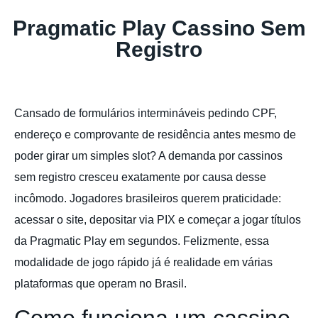
Pragmatic Play Cassino Sem
Registro
Cansado de formulários intermináveis pedindo CPF,
endereço e comprovante de residência antes mesmo de
poder girar um simples slot? A demanda por cassinos
sem registro cresceu exatamente por causa desse
incômodo. Jogadores brasileiros querem praticidade:
acessar o site, depositar via PIX e começar a jogar títulos
da Pragmatic Play em segundos. Felizmente, essa
modalidade de jogo rápido já é realidade em várias
plataformas que operam no Brasil.