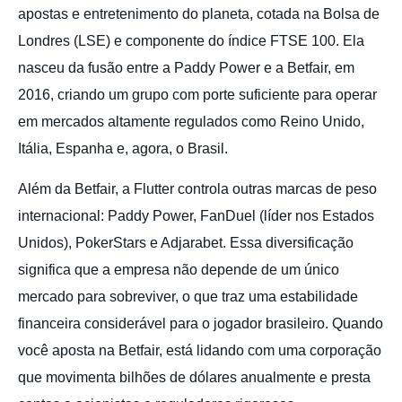
apostas e entretenimento do planeta, cotada na Bolsa de
Londres (LSE) e componente do índice FTSE 100. Ela
nasceu da fusão entre a Paddy Power e a Betfair, em
2016, criando um grupo com porte suficiente para operar
em mercados altamente regulados como Reino Unido,
Itália, Espanha e, agora, o Brasil.
Além da Betfair, a Flutter controla outras marcas de peso
internacional: Paddy Power, FanDuel (líder nos Estados
Unidos), PokerStars e Adjarabet. Essa diversificação
significa que a empresa não depende de um único
mercado para sobreviver, o que traz uma estabilidade
financeira considerável para o jogador brasileiro. Quando
você aposta na Betfair, está lidando com uma corporação
que movimenta bilhões de dólares anualmente e presta