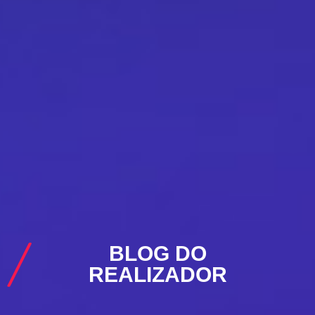
BLOG DO
REALIZADOR